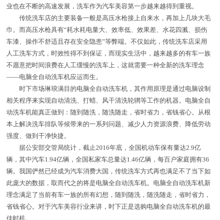
业也在不断的高速发展，洗车作为汽车美容第一步越来越得到重视。
传统洗车店的主要装备一般是高压水枪接上自来水，再加上几块大毛
巾。而高压水枪具有“耗水耗电量大、效率低、效果差、水花四溅、损伤
车漆、操作不舒适且存在安全隐患”等弊端。不仅如此，传统洗车店采用
人工洗车方式，时效性得不到保证，而现实生活中，越来越多的有车一族
不愿意把时间浪费在人工缓慢的洗车上，这就需要一种全新的洗车理念
——电脑全自动洗车机应运而生。
时下市场琳琅满目的电脑全自动洗车机，其作用原理是通过电脑设制
相关程序来实现自动清洗、打蜡、风干清洗轮辋等工作的机器。电脑全自
动洗车机能真正做到：随到随洗，随洗随走，省时省力，省钱省心。从根
本上解决洗车排队等候带来的一系列问题、减少人力资源浪费、降低劳动
强度、做到干净快捷。
据公安部交管局统计，截止2016年底，全国机动车保有量达2.9亿
辆，其中汽车1.94亿辆，全国私家车总量达1.46亿辆，每百户家庭拥有36
辆。我国俨然已经成为汽车消费大国，传统洗车方式再也满足不了当下如
此庞大的数据，取而代之的将是电脑全自动洗车机。电脑全自动洗车机新
理念满足了当前有车一族的所有幻想，随到随洗，随洗随走，省时省力，
省钱省心。对于汽车美容行业来讲，时下正是选购电脑全自动洗车机的最
佳时机。