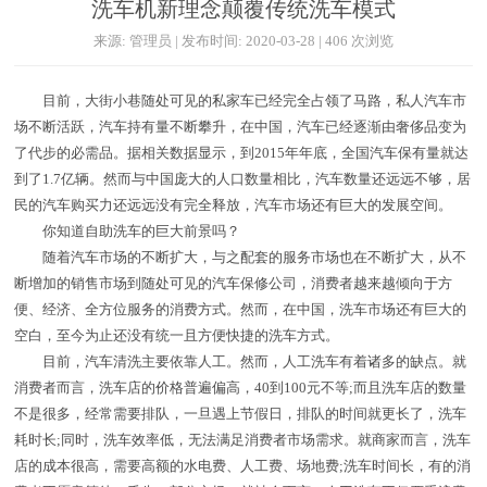
洗车机新理念颠覆传统洗车模式
来源: 管理员 | 发布时间: 2020-03-28 | 406 次浏览
目前，大街小巷随处可见的私家车已经完全占领了马路，私人汽车市
场不断活跃，汽车持有量不断攀升，在中国，汽车已经逐渐由奢侈品变为
了代步的必需品。据相关数据显示，到2015年年底，全国汽车保有量就达
到了1.7亿辆。然而与中国庞大的人口数量相比，汽车数量还远远不够，居
民的汽车购买力还远远没有完全释放，汽车市场还有巨大的发展空间。
你知道自助洗车的巨大前景吗？
随着汽车市场的不断扩大，与之配套的服务市场也在不断扩大，从不
断增加的销售市场到随处可见的汽车保修公司，消费者越来越倾向于方
便、经济、全方位服务的消费方式。然而，在中国，洗车市场还有巨大的
空白，至今为止还没有统一且方便快捷的洗车方式。
目前，汽车清洗主要依靠人工。然而，人工洗车有着诸多的缺点。就
消费者而言，洗车店的价格普遍偏高，40到100元不等;而且洗车店的数量
不是很多，经常需要排队，一旦遇上节假日，排队的时间就更长了，洗车
耗时长;同时，洗车效率低，无法满足消费者市场需求。就商家而言，洗车
店的成本很高，需要高额的水电费、人工费、场地费;洗车时间长，有的消