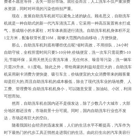
费者不愿意等待，丢失一部分市场。就社会而言，人工洗车不仅严重浪费
水资源，同时对环境的污染也特别严重。
现在，发展自助洗车机就可以避免上述的缺点。顾名思义，自助洗车
机就是一种自助式的新一代汽车清洗工具，它采用一种高压装置将水打成
气，形成细小的水雾柱，对车体表面进行清洗。自助洗车机机身体积不足
1立方米，配备软管长度10M，能够大范围内自由移动，方便快捷。
那么，自助洗车机到底有哪些优点呢?省时高效，不用排队，24小时
自助守候，全程所需时间只要5-10分钟;价钱便宜，洗一次车只需花费5-10
元;节能环保，采用天然无公害洗车液，无任何水、噪音等污染，洗一辆车
只需20升水、0.1度电。除此之外，带给商家的利益却是巨大的，自助洗车
机采用刷卡消费方便快捷、吸引车主，价钱便宜的大众消费带来的顾客量
却是巨大的;而且自助洗车机的成本极低，除去了现代洗车业的场地费、人
工费、管理费等;自助洗车机机身小，可以随意安置，加油站、小区，利润
可想而知。
然而，自助洗车机在国内还不是很发达，除了少数几个大城市，大部
分地区都还没有，市场前景十分可观。同时，国内自助洗车行业也不发
达，市场还有巨大的空白。
随着我国社会经济的迅速发展，人们的生活水平不断提高，汽车作为
时下最热门的代步工具正悄然走进我们的生活。由此衍生出的汽车美容行